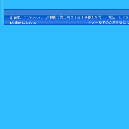
所在地 〒596-0076 岸和田市野田町２丁目１９番１９号 電話 ０７２－４
j.kishiwada.ed.jp ※メールでのご意見等について