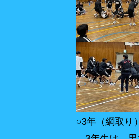
○3年（綱取り
3年生は、男1