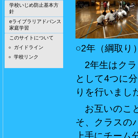
学校いじめ防止基本方
針
eライブラリアドバンス
家庭学習
このサイトについて
○2年（綱取り
ガイドライン
学校リンク
2年生はクラス
として4つに分
りを行いまし
お互いのこと
そ、クラスの
上手にチーム