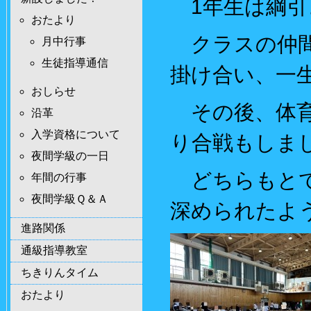
1年生は綱引
おたより
クラスの仲間
月中行事
生徒指導通信
掛け合い、一
おしらせ
その後、体育
沿革
入学資格について
り合戦もしま
夜間学級の一日
どちらもとて
年間の行事
夜間学級Ｑ＆Ａ
深められたよ
進路関係
通級指導教室
ちきりんタイム
おたより