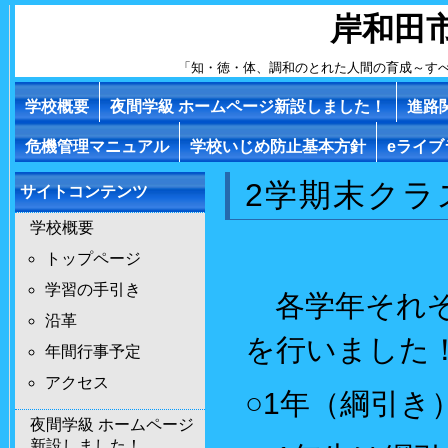
岸和田
「知・徳・体、調和のとれた人間の育成～す
学校概要
夜間学級 ホームページ新設しました！
進路
危機管理マニュアル
学校いじめ防止基本方針
eライ
2学期末クラ
サイトコンテンツ
学校概要
トップページ
学習の手引き
各学年それぞ
沿革
を行いました
年間行事予定
アクセス
○1年（綱引き
夜間学級 ホームページ
新設しました！